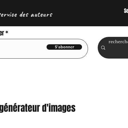
S
service des auteurs
er
S'abonner
 générateur d'images