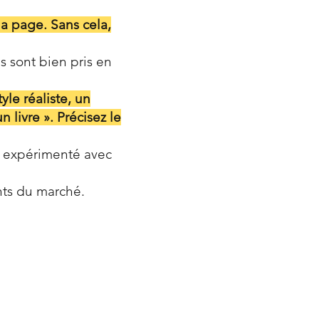
la page. Sans cela,
s sont bien pris en
le réaliste, un
 livre ». Précisez le
s expérimenté avec
nts du marché.