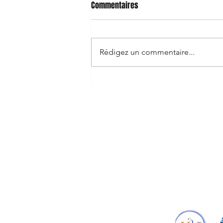
Commentaires
Rédigez un commentaire...
📚 avisLivre.com : la plateforme
simple et efficace pour trouver
et publier des avis de lecture
Boutique
FAQ
Blog
Livraison et r
Contact