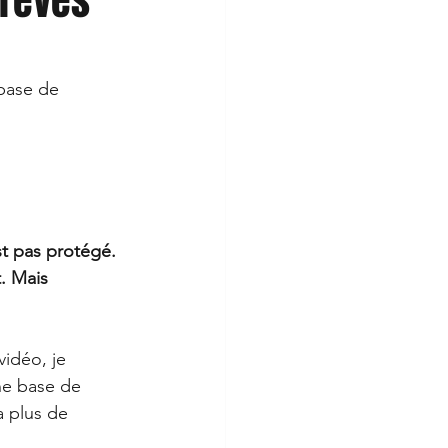
 rêves
 base de 
st pas protégé. 
. Mais 
vidéo, je 
ne base de 
 plus de 