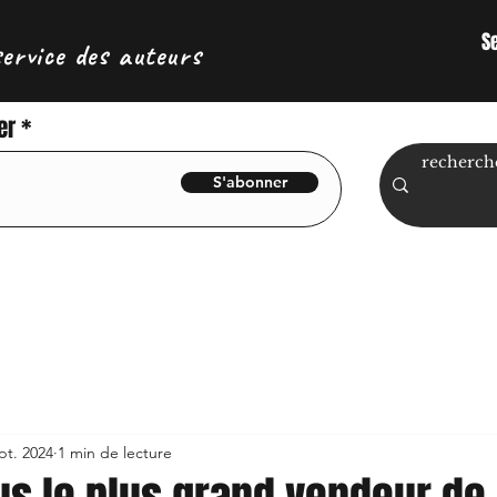
S
service des auteurs
er
S'abonner
pt. 2024
1 min de lecture