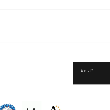
Faire la promotion de son livre.
INTER
Fréba
et de
etours