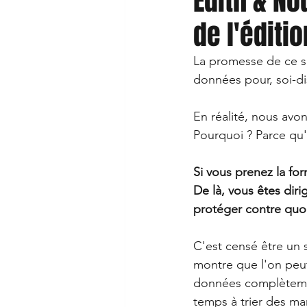
Édith & No
de l'éditio
La promesse de ce si
données pour, soi-dis
En réalité, nous avon
Pourquoi ? Parce qu'i
Si vous prenez la fo
De là, vous êtes dir
protéger contre quo
C'est censé être un s
montre que l'on peu
données complètemen
temps à trier des ma