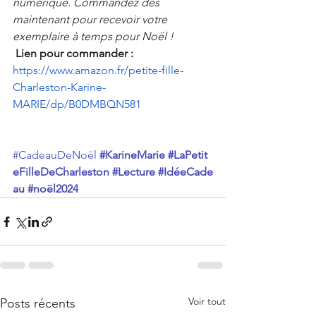
numérique. Commandez dès 
maintenant pour recevoir votre 
exemplaire à temps pour Noël !
 Lien pour commander : 
https://www.amazon.fr/petite-fille-
Charleston-Karine-
MARIE/dp/B0DMBQN581
#CadeauDeNoël
#KarineMarie
#LaPetit
eFilleDeCharleston
#Lecture
#IdéeCade
au
#noël2024
Voir tout
Posts récents