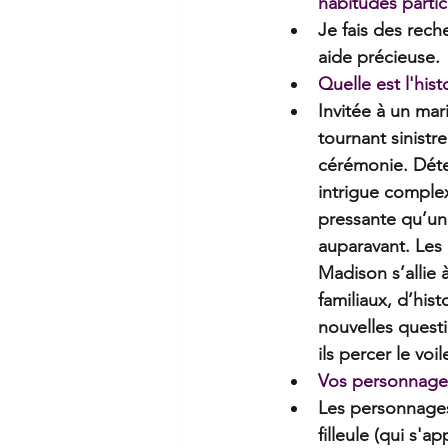
habitudes partic
Je fais des rech
aide précieuse.
Quelle est l'hist
Invitée à un ma
tournant sinistr
cérémonie. Déte
intrigue comple
pressante qu’un
auparavant. Les 
Madison s’allie
familiaux, d’his
nouvelles questi
ils percer le vo
Vos personnages
Les personnages 
filleule (qui s'