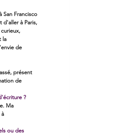
à San Francisco 
'aller à Paris, 
curieux, 
 la 
'envie de 
assé, présent 
mation de 
d'écriture ?
re. Ma 
 à 
els ou des 