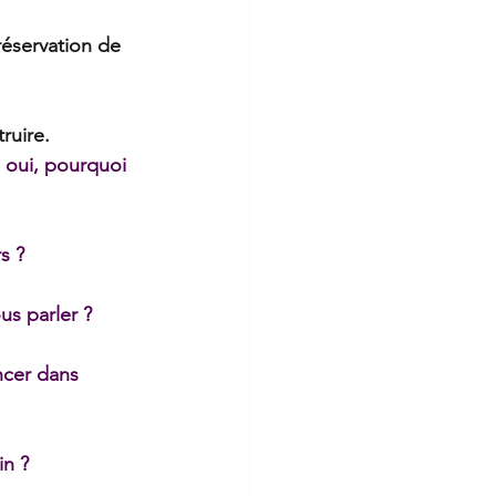
réservation de 
ruire.
Si oui, pourquoi 
s ?
us parler ?
ncer dans 
in ?