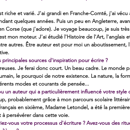
 riche et varié. J'ai grandi en Franche-Comté, j'ai vécu 
ndant quelques années. Puis un peu en Angleterre, avant d
 Corse (que j'adore). Je voyage beaucoup, je suis très 
st mon moteur. J'ai étudié l'Histoire de l'Art, l'anglais et
re autres. Être auteur est pour moi un aboutissement, l
ive.
 principales sources d'inspiration pour écrire ?
reuses. Je ferai donc court. Un beau cadre. Le monde p
 humain, le pourquoi de notre existence. La nature, la for
ifférents modes et courants de pensée...
e ou un auteur qui a particulièrement influencé votre style 
up, probablement grâce à mon parcours scolaire littérai
français en sixième, Madame Letondel, a été la première
 à persévérer dans cette voie.
ez-vous votre processus d'écriture ? Avez-vous des ritu