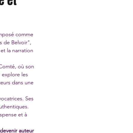
é et
 imposé comme 
 de Belvoir", 
t la narration 
-Comté, où son 
explore les 
teurs dans une 
ocatrices. Ses 
uthentiques. 
uspense et à 
devenir auteur 