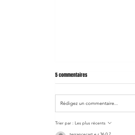
5 commentaires
Rédigez un commentaire...
📚 avisLivre.com : la plateforme
Trier par :
Les plus récents
simple et efficace pour trouver
terrancecart.e.r.36.0.7