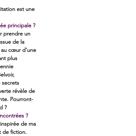
itation est une 
dée principale ?
r prendre un 
ssue de la 
 au cœur d’une 
nt plus 
cennie 
lvoir, 
 secrets 
erte révèle de 
nte. Pourront-
d ? 
encontrées ?
 inspirée de ma 
 de fiction.