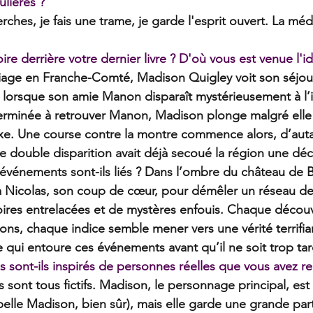
ulières ?
erches, je fais une trame, je garde l'esprit ouvert. La méd
oire derrière votre dernier livre ? D'où vous est venue l'i
riage en Franche-Comté, Madison Quigley voit son séjou
e lorsque son amie Manon disparaît mystérieusement à l’i
rminée à retrouver Manon, Madison plonge malgré elle
xe. Une course contre la montre commence alors, d’auta
e double disparition avait déjà secoué la région une dé
événements sont-ils liés ? Dans l’ombre du château de Be
 à Nicolas, son coup de cœur, pour démêler un réseau de
toires entrelacées et de mystères enfouis. Chaque découv
ons, chaque indice semble mener vers une vérité terrifia
ile qui entoure ces événements avant qu’il ne soit trop tar
 sont-ils inspirés de personnes réelles que vous avez r
sont tous fictifs. Madison, le personnage principal, est
appelle Madison, bien sûr), mais elle garde une grande part