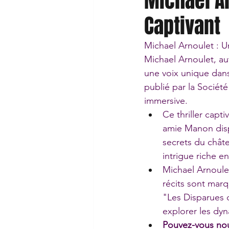
Michael Ar
Captivant
Michael Arnoulet : U
Michael Arnoulet, a
une voix unique dans
publié par la Société
immersive.
Ce thriller capt
amie Manon disp
secrets du châte
intrigue riche 
Michael Arnoulet
récits sont mar
"Les Disparues d
explorer les dy
Pouvez-vous nou