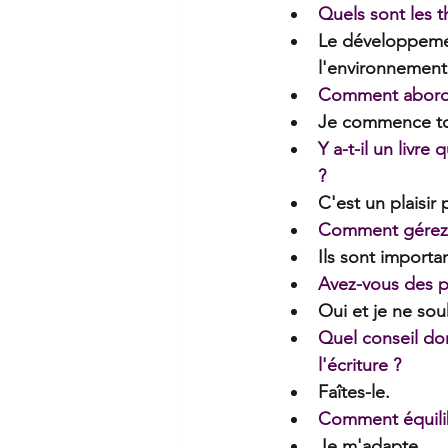
Quels sont les 
Le développement
l'environnement,
Comment abordez
Je commence tou
Y a-t-il un livre
?
C'est un plaisir 
Comment gérez-vo
Ils sont importan
Avez-vous des pr
Oui et je ne so
Quel conseil don
l'écriture ?
Faîtes-le.  
Comment équilibr
Je m'adapte.