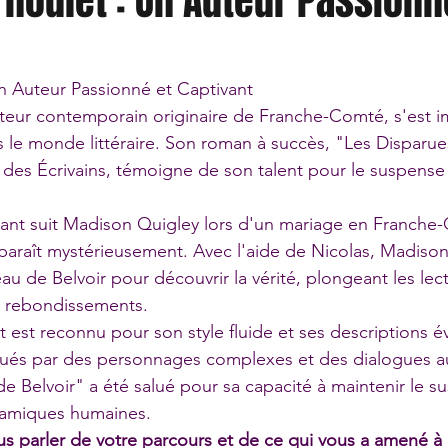
noulet : Un Auteur Passionn
n Auteur Passionné et Captivant
uteur contemporain originaire de Franche-Comté, s'est
 le monde littéraire. Son roman à succès, "Les Disparues
 des Écrivains, témoigne de son talent pour le suspense e
ivant suit Madison Quigley lors d'un mariage en Franche
araît mystérieusement. Avec l'aide de Nicolas, Madison 
au de Belvoir pour découvrir la vérité, plongeant les lec
en rebondissements.
 est reconnu pour son style fluide et ses descriptions év
qués par des personnages complexes et des dialogues a
e Belvoir" a été salué pour sa capacité à maintenir le s
namiques humaines.
s parler de votre parcours et de ce qui vous a amené à 