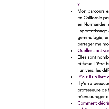
?
Mon parcours est
en Californie pe
en Normandie, en
l'apprentissage e
gemmologie, ent
partager me mot
Quelles sont vos
Elles sont nomb
et futur. L'être
l'univers, les d
 Y'a-t-il un livr
Il y'en a beauco
professeure de 
m'encourager et
Comment décriri