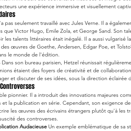
 lecteurs une expérience immersive et visuellement capti
daires
'a pas seulement travaillé avec Jules Verne. Il a égaleme
s que Victor Hugo, Emile Zola, et George Sand. Son tal
les talents littéraires était inégalé. Il a aussi vulgarisé la
 des œuvres de Goethe, Andersen, Edgar Poe, et Tolstoï
ans le monde de l'édition.
s
 Dans son bureau parisien, Hetzel réunissait régulièreme
nions étaient des foyers de créativité et de collaboratio
ager et discuter de ses idées, sous la direction éclairée 
 Controverses
able pionnier. Il a introduit des innovations majeures com
s et la publication en série. Cependant, son exigence de 
rire les œuvres des écrivains étrangers plutôt qu'à les tr
 suscité des controverses.
blication Audacieuse
 Un exemple emblématique de sa st