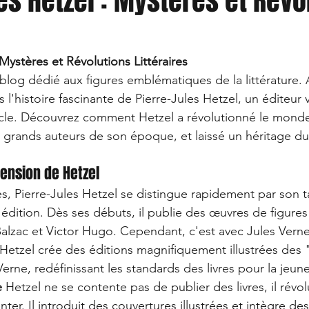
es Hetzel : Mystères et Révo
 Mystères et Révolutions Littéraires
blog dédié aux figures emblématiques de la littérature. 
'histoire fascinante de Pierre-Jules Hetzel, un éditeur v
cle. Découvrez comment Hetzel a révolutionné le monde 
us grands auteurs de son époque, et laissé un héritage du
cension de Hetzel
s, Pierre-Jules Hetzel se distingue rapidement par son ta
'édition. Dès ses débuts, il publie des œuvres de figures
zac et Victor Hugo. Cependant, c'est avec Jules Verne 
 Hetzel crée des éditions magnifiquement illustrées des
erne, redéfinissant les standards des livres pour la jeun
e
 Hetzel ne se contente pas de publier des livres, il révol
ter. Il introduit des couvertures illustrées et intègre d