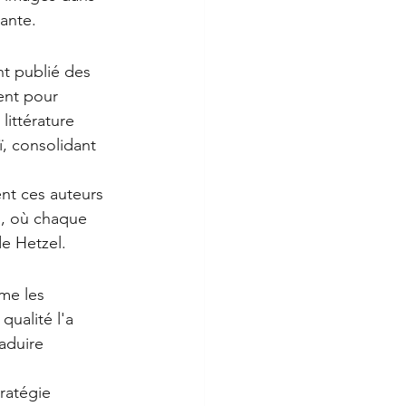
vante.
nt publié des 
ent pour 
 littérature 
, consolidant 
nt ces auteurs 
n, où chaque 
de Hetzel.
me les 
qualité l'a 
aduire 
ratégie 