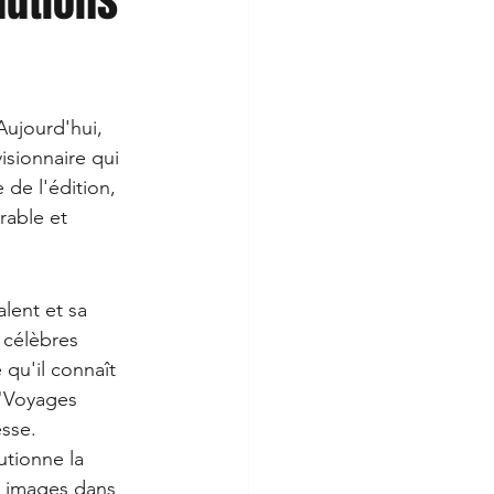
lutions
Aujourd'hui, 
isionnaire qui 
de l'édition, 
rable et 
lent et sa 
 célèbres 
qu'il connaît 
 "Voyages 
esse.
utionne la 
es images dans 