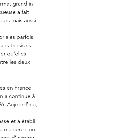
ormat grand in-
ueuse a fait 
eurs mais aussi 
riales parfois 
sans tensions. 
er qu'elles 
tre les deux 
res en France 
on a continué à 
6. Aujourd'hui, 
sse et a établi 
la manière dont 
uent d'inspirer 