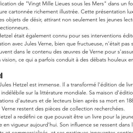
lication de "Vingt Mille Lieues sous les Mers" dans un f
ure cartonnée richement illustrée. Cette présentation lux
les objets de désir, attirant non seulement les jeunes lect
llectionneurs.
Hetzel était également connu pour ses interventions édito
tion avec Jules Verne, bien que fructueuse, n'était pas 
ouvent dans le contenu des œuvres de Verne pour s'assur
 vision, ce qui a parfois conduit à des débats houleux en
l
Jules Hetzel est immense. Il a transformé l'édition de liv
indélébile sur la littérature mondiale. Sa maison d'éditi
ations d'auteurs et de lecteurs bien après sa mort en 188
s Verne restent des pièces de collection recherchées.
etzel a redéfini ce que pouvait être un livre pour la jeune
 en vigueur aujourd'hui. Son influence se ressent dans 
its et commercialisés, et ses pratiques innovantes contin