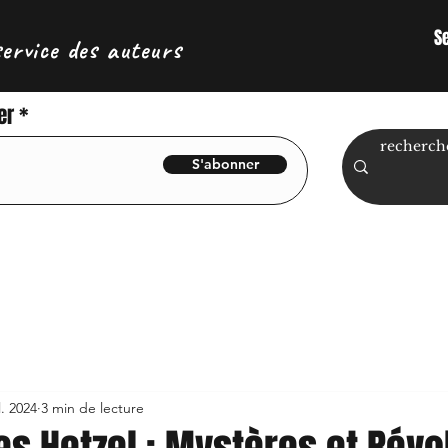
S
service des auteurs
er
S'abonner
l. 2024
3 min de lecture