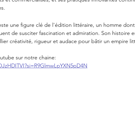
es.
este une figure clé de l'édition littéraire, un homme dont 
nt de susciter fascination et admiration. Son histoire es
llier créativité, rigueur et audace pour bâtir un empire lit
outube sur notre chaine: 
o4OJzHDITVI?si=R9GlmwLpYXN5pD4N