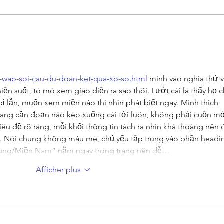
Faire la promotion de son livre.
INTER
Fréba
et de
u-wap-soi-cau-du-doan-ket-qua-xo-so.html
 mình vào nghía thử v
ện suốt, tò mò xem giao diện ra sao thôi. Lướt cái là thấy họ c
ị lẫn, muốn xem miền nào thì nhìn phát biết ngay. Mình thích 
 đang cần đoạn nào kéo xuống cái tới luôn, không phải cuộn mỏ
tiêu đề rõ ràng, mỗi khối thông tin tách ra nhìn khá thoáng nên 
p. Nói chung không màu mè, chủ yếu tập trung vào phần headi
rung/Miền Nam” nằm ngay trong trang nên dễ…
Afficher plus